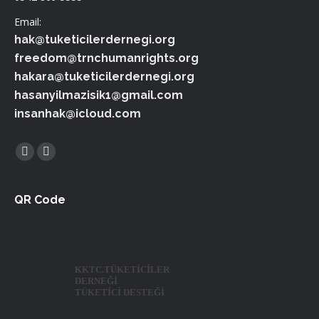
Email:
hak@tuketicilerdernegi.org
freedom@trnchumanrights.org
hakara@tuketicilerdernegi.org
hasanyilmazisik1@gmail.com
insanhak@icloud.com
Find us on:
Facebook
Twitter
QR Code
KKTC.TÜKETİCİLER
DERNEĞİ
TÜKETİCİ DESTEĞİ