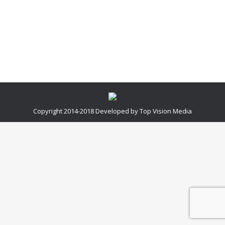
giderilmedi ( parçaların değişmesini kabul ettim
ödemesini de yaptım fakat arıza robotun ileri ya da
geri gitmemesiydi. Robotu…
Copyright 2014-2018 Developed by Top Vision Media