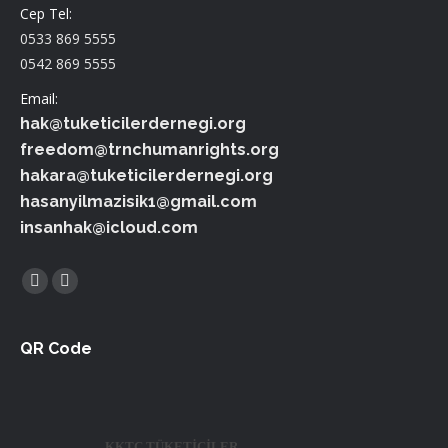
Cep Tel:
0533 869 5555
0542 869 5555
Email:
hak@tuketicilerdernegi.org
freedom@trnchumanrights.org
hakara@tuketicilerdernegi.org
hasanyilmazisik1@gmail.com
insanhak@icloud.com
Find us on:
Facebook
Twitter
QR Code
KKTC.TÜKETİCİLER