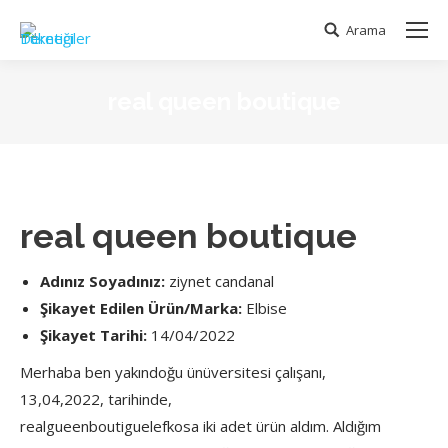
Arama
Search:
real queen boutique
real queen boutique
Adınız Soyadınız:
ziynet candanal
Şikayet Edilen Ürün/Marka:
Elbise
Şikayet Tarihi:
14/04/2022
Merhaba ben yakındoğu ünüversitesi çalışanı,
13,04,2022, tarihinde,
realgueenboutiguelefkosa iki adet ürün aldım. Aldığım