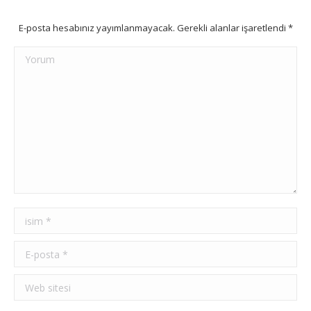
E-posta hesabınız yayımlanmayacak. Gerekli alanlar işaretlendi
*
Yorum
isim *
E-posta *
Web sitesi